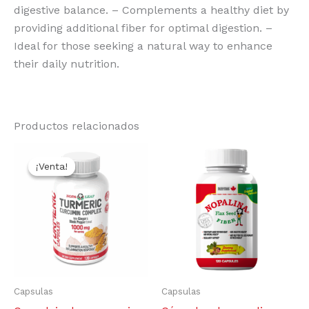
digestive balance. – Complements a healthy diet by
providing additional fiber for optimal digestion. –
Ideal for those seeking a natural way to enhance
their daily nutrition.
Productos relacionados
Original
Current
price
price
¡Venta!
¡Venta!
was:
is:
$23.99.
$19.99.
Capsulas
Capsulas