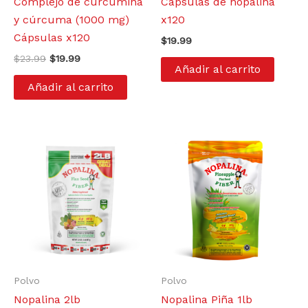
Complejo de curcumina
Cápsulas de nopalina
y cúrcuma (1000 mg)
x120
Cápsulas x120
$
19.99
$
23.99
$
19.99
Añadir al carrito
Añadir al carrito
Polvo
Polvo
Nopalina 2lb
Nopalina Piña 1lb