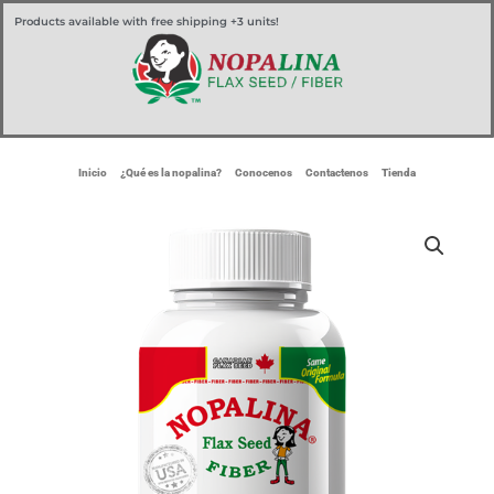
Ir
Products available with free shipping +3 units!
al
contenido
Inicio
¿Qué es la nopalina?
Conocenos
Contactenos
Tienda
Nopalina
Capsules
x240
cantidad